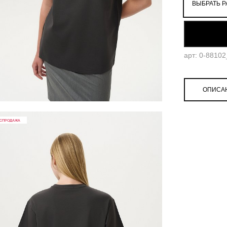
ВЫБРАТЬ Р
M/L
L/XL
арт: 0-8810
ОПИСА
СПРОДАЖА