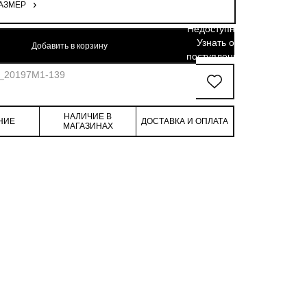
АЗМЕР
46/48
92-96
76-80
100-104
Недоступно.
Узнать о
Добавить в корзину
48/50
96-100
80-84
104-108
поступлении
2_20197M1-139
НАЛИЧИЕ В
НИЕ
ДОСТАВКА И ОПЛАТА
МАГАЗИНАХ