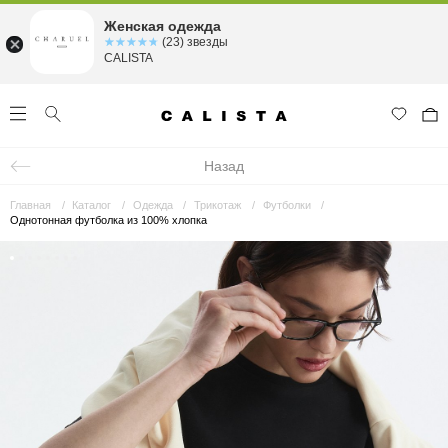
Женская одежда
☆☆☆☆☆
★★★★★
(23) звезды
CALISTA
Назад
Главная
Каталог
Одежда
Трикотаж
Футболки
Однотонная футболка из 100% хлопка