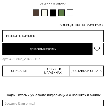
ОТ 997 × 4 ПЛАТЕЖА
РУКОВОДСТВО ПО РАЗМЕРАМ
ВЫБРАТЬ РАЗМЕР
Добавить в корзину
арт: 4-36802_20435-167
НАЛИЧИЕ В
ОПИСАНИЕ
ДОСТАВКА И ОПЛАТА
МАГАЗИНАХ
Таблица размеров
Подпишитесь и узнавайте информацию о новинках и акциях
Общая таблица размеров показывает нашу стандартную размерную линейку
Международный
Российский
Обхват
Обхват
Обхват