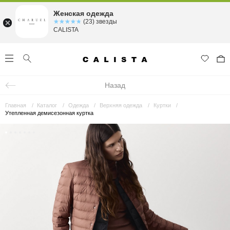
Женская одежда
☆☆☆☆☆
★★★★★
(23) звезды
CALISTA
Назад
Главная
Каталог
Одежда
Верхняя одежда
Куртки
Утепленная демисезонная куртка