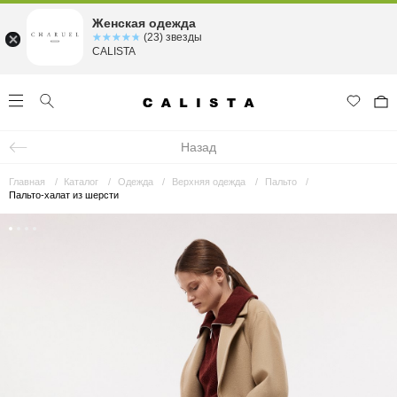
Женская одежда
☆☆☆☆☆
★★★★★
(23) звезды
CALISTA
Назад
Главная
Каталог
Одежда
Верхняя одежда
Пальто
Пальто-халат из шерсти