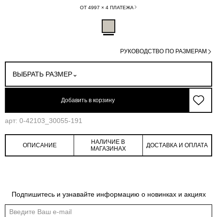
ОТ 4997 × 4 ПЛАТЕЖА
РУКОВОДСТВО ПО РАЗМЕРАМ
ВЫБРАТЬ РАЗМЕР
Добавить в корзину
арт: 0-42103_30055-191
НАЛИЧИЕ В
ОПИСАНИЕ
ДОСТАВКА И ОПЛАТА
МАГАЗИНАХ
Обмеры изделия
Таблица размеров
Подпишитесь и узнавайте информацию о новинках и акциях
Индивидуальные обмеры изделия помогут более точно выбрать подходящий
размер
Обхват