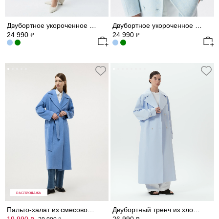
Двубортное укороченное пальто (Р158)
Двубортное укороченное пальто
24 990
24 990
₽
₽
РАСПРОДАЖА
Пальто-халат из смесовой шерсти
Двубортный тренч из хлопка