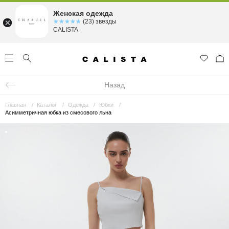
Женская одежда
☆☆☆☆☆
★★★★★
(23) звезды
CALISTA
Назад
Главная
Каталог
Одежда
Юбки
Асимметричная юбка из смесового льна