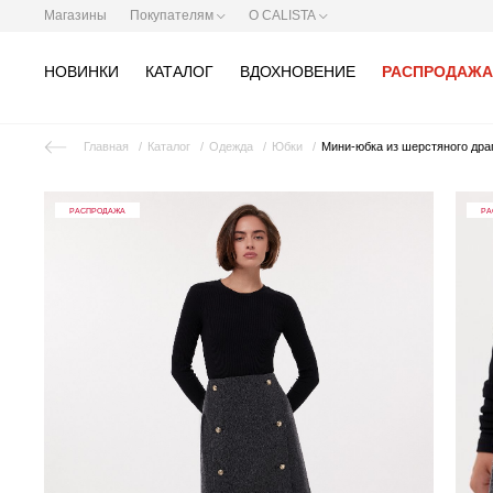
Магазины
Покупателям
О CALISTA
НОВИНКИ
КАТАЛОГ
ВДОХНОВЕНИЕ
РАСПРОДАЖА
Главная
Каталог
Одежда
Юбки
Мини-юбка из шерстяного дра
РАСПРОДАЖА
РА