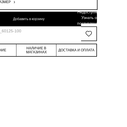
АЗМЕР
96.8
118
50.9
Недоступно.
Узнать о
Добавить в корзину
поступлении
6_60125-100
НАЛИЧИЕ В
НИЕ
ДОСТАВКА И ОПЛАТА
МАГАЗИНАХ