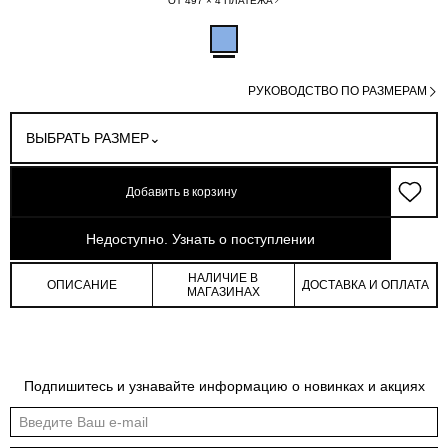
ОТ 497 × 4 ПЛАТЕЖА
РУКОВОДСТВО ПО РАЗМЕРАМ
ВЫБРАТЬ РАЗМЕР
Добавить в корзину
арт: 4-34406_60055-294
Недоступно. Узнать о поступлении
НАЛИЧИЕ В
ОПИСАНИЕ
ДОСТАВКА И ОПЛАТА
МАГАЗИНАХ
Таблица размеров
Подпишитесь и узнавайте информацию о новинках и акциях
Общая таблица размеров показывает нашу стандартную размерную линейку
Международный
Российский
Обхват
Обхват
Обхват
размер
размер
груди
талии
бедер