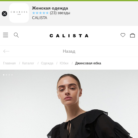
Женская одежда
☆☆☆☆☆
★★★★★
(23) звезды
CALISTA
Назад
Главная
Каталог
Одежда
Юбки
Джинсовая юбка