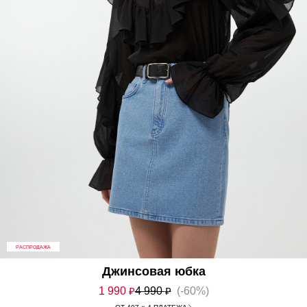
РАСПРОДАЖА
Джинсовая юбка
1 990
₽
4 990
₽
(-60%)