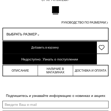
ОТ 747 × 4 ПЛАТЕЖА
РУКОВОДСТВО ПО РАЗМЕРАМ
ВЫБРАТЬ РАЗМЕР
Добавить в корзину
арт: 4-02506_60216-167
Недоступно. Узнать о поступлении
НАЛИЧИЕ В
ОПИСАНИЕ
ДОСТАВКА И ОПЛАТА
МАГАЗИНАХ
Обмеры изделия
Таблица размеров
Подпишитесь и узнавайте информацию о новинках и акциях
Индивидуальные обмеры изделия помогут более точно выбрать подходящий
размер
Длина
Длина