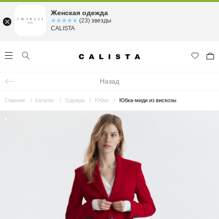
Женская одежда
☆☆☆☆☆
★★★★★
(23) звезды
CALISTA
Назад
Главная
Каталог
Одежда
Юбки
Юбка-миди из вискозы