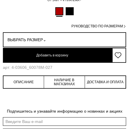
ОТ 1497 × 4 ПЛАТЕЖА
РУКОВОДСТВО ПО РАЗМЕРАМ
ВЫБРАТЬ РАЗМЕР
Добавить в корзину
арт: 4-03606_60078M-027
НАЛИЧИЕ В
ОПИСАНИЕ
ДОСТАВКА И ОПЛАТА
МАГАЗИНАХ
Обмеры изделия
Таблица размеров
Подпишитесь и узнавайте информацию о новинках и акциях
Индивидуальные обмеры изделия помогут более точно выбрать подходящий
размер