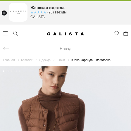
Женская одежда
☆☆☆☆☆
★★★★★
(23) звезды
CALISTA
Назад
Главная
Каталог
Одежда
Юбки
Юбка-карандаш из хлопка