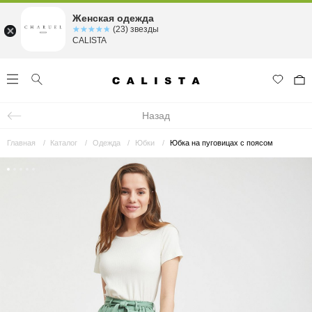
Женская одежда
☆☆☆☆☆
★★★★★
(23) звезды
CALISTA
Назад
Главная
Каталог
Одежда
Юбки
Юбка на пуговицах с поясом