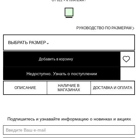
ОТ 622 × 4 ПЛАТЕЖА
РУКОВОДСТВО ПО РАЗМЕРАМ
ВЫБРАТЬ РАЗМЕР
Добавить в корзину
арт: 2-2560321_C-176
Недоступно. Узнать о поступлении
НАЛИЧИЕ В
ОПИСАНИЕ
ДОСТАВКА И ОПЛАТА
МАГАЗИНАХ
Таблица размеров
Подпишитесь и узнавайте информацию о новинках и акциях
Общая таблица размеров показывает нашу стандартную размерную линейку
Международный
Российский
Обхват
Обхват
Обхват
размер
размер
груди
талии
бедер