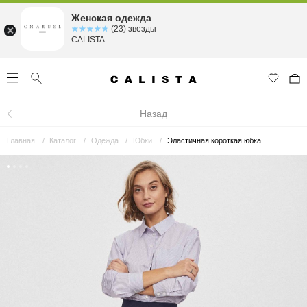
Женская одежда
☆☆☆☆☆
★★★★★
(23) звезды
CALISTA
Назад
Главная
Каталог
Одежда
Юбки
Эластичная короткая юбка