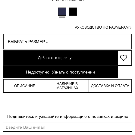
ОТ 747 × 4 ПЛАТЕЖА
РУКОВОДСТВО ПО РАЗМЕРАМ
ВЫБРАТЬ РАЗМЕР
Добавить в корзину
арт: 0-042398_C-140
Недоступно. Узнать о поступлении
НАЛИЧИЕ В
ОПИСАНИЕ
ДОСТАВКА И ОПЛАТА
МАГАЗИНАХ
Таблица размеров
Подпишитесь и узнавайте информацию о новинках и акциях
Общая таблица размеров показывает нашу стандартную размерную линейку
Международный
Российский
Обхват
Обхват
Обхват
размер
размер
груди
талии
бедер