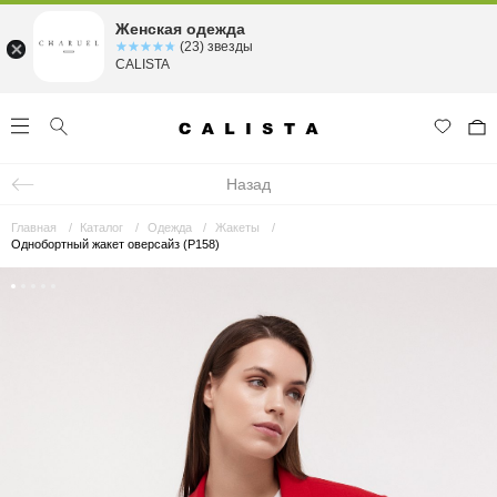
Женская одежда
☆☆☆☆☆
★★★★★
(23) звезды
CALISTA
Назад
Главная
Каталог
Одежда
Жакеты
Однобортный жакет оверсайз (Р158)