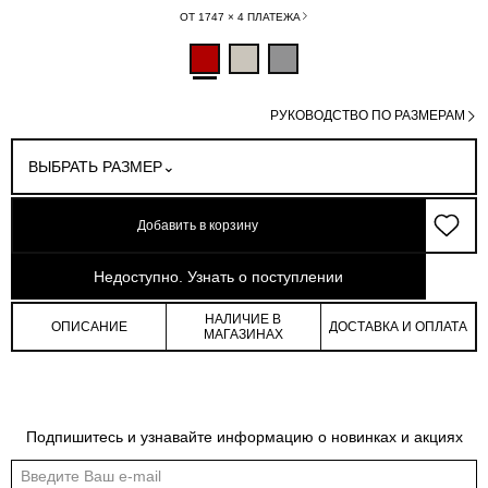
ОТ 1747 × 4 ПЛАТЕЖА
РУКОВОДСТВО ПО РАЗМЕРАМ
ВЫБРАТЬ РАЗМЕР
Добавить в корзину
арт: 4-069P04_40196-027
Недоступно. Узнать о поступлении
НАЛИЧИЕ В
ОПИСАНИЕ
ДОСТАВКА И ОПЛАТА
МАГАЗИНАХ
Обмеры изделия
Таблица размеров
Подпишитесь и узнавайте информацию о новинках и акциях
Индивидуальные обмеры изделия помогут более точно выбрать подходящий
размер
Обхват