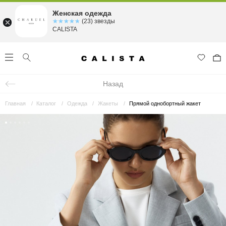
Женская одежда
☆☆☆☆☆
★★★★★
(23) звезды
CALISTA
Назад
Главная
Каталог
Одежда
Жакеты
Прямой однобортный жакет