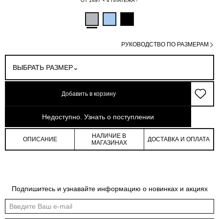
ОТ 1497 × 4 ПЛАТЕЖА
РУКОВОДСТВО ПО РАЗМЕРАМ
ВЫБРАТЬ РАЗМЕР
Добавить в корзину
арт: 4-06604_40113-759
Недоступно. Узнать о поступлении
НАЛИЧИЕ В
ОПИСАНИЕ
ДОСТАВКА И ОПЛАТА
МАГАЗИНАХ
Обмеры изделия
Таблица размеров
Подпишитесь и узнавайте информацию о новинках и акциях
Индивидуальные обмеры изделия помогут более точно выбрать подходящий
размер
Обхват
Обхват
Обхват
Обхват
Длина по
Длина
рукава на