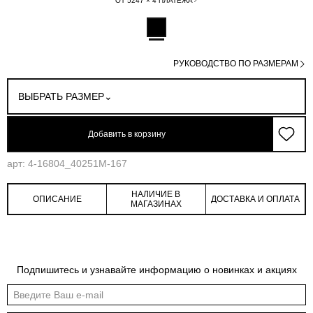
ОТ 5247 × 4 ПЛАТЕЖА
РУКОВОДСТВО ПО РАЗМЕРАМ
ВЫБРАТЬ РАЗМЕР
Добавить в корзину
арт: 4-16804_40251M-167
НАЛИЧИЕ В
ОПИСАНИЕ
ДОСТАВКА И ОПЛАТА
МАГАЗИНАХ
Обмеры изделия
Таблица размеров
Подпишитесь и узнавайте информацию о новинках и акциях
Индивидуальные обмеры изделия помогут более точно выбрать подходящий
размер
Обхват рукава