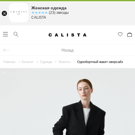
Женская одежда
☆☆☆☆☆
★★★★★
(23) звезды
CALISTA
Назад
Главная
Каталог
Одежда
Жакеты
Однобортный жакет оверсайз