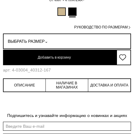
ОТ 4997 × 4 ПЛАТЕЖА
РУКОВОДСТВО ПО РАЗМЕРАМ
ВЫБРАТЬ РАЗМЕР
Добавить в корзину
арт: 4-03004_40312-167
НАЛИЧИЕ В
ОПИСАНИЕ
ДОСТАВКА И ОПЛАТА
МАГАЗИНАХ
Обмеры изделия
Таблица размеров
Подпишитесь и узнавайте информацию о новинках и акциях
Индивидуальные обмеры изделия помогут более точно выбрать подходящий
размер
Обхват
Обхват
Обхват
Обхват
Длина по
Длина
рукава на