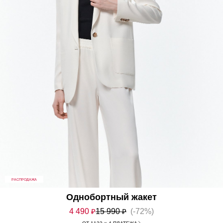
РАСПРОДАЖА
Однобортный жакет
4 490
₽
15 990
₽
(-72%)