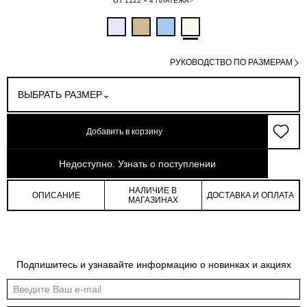
ОТ 1122 × 4 ПЛАТЕЖА
РУКОВОДСТВО ПО РАЗМЕРАМ
ВЫБРАТЬ РАЗМЕР
Добавить в корзину
арт: 3-17604_40030-171
Недоступно. Узнать о поступлении
НАЛИЧИЕ В
ОПИСАНИЕ
ДОСТАВКА И ОПЛАТА
МАГАЗИНАХ
Обмеры изделия
Таблица размеров
Подпишитесь и узнавайте информацию о новинках и акциях
Индивидуальные обмеры изделия помогут более точно выбрать подходящий
размер
Обхват
Обхват
Обхват
Обхват
Длина по
Длина
рукава на