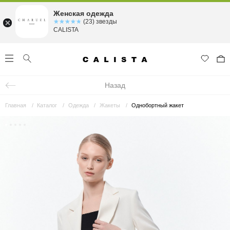
Женская одежда
☆☆☆☆☆
★★★★★
(23) звезды
CALISTA
Назад
Главная
Каталог
Одежда
Жакеты
Однобортный жакет