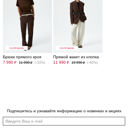
РАСПРОДАЖА
РАСПРОДАЖА
Брюки прямого кроя
Прямой жакет из хлопка
7 990
11 990
₽
₽
11 990
(-33%)
19 990
(-40%)
₽
₽
Подпишитесь и узнавайте информацию о новинках и акциях
Обмеры изделия
Таблица размеров
Индивидуальные обмеры изделия помогут более точно выбрать подходящий
размер