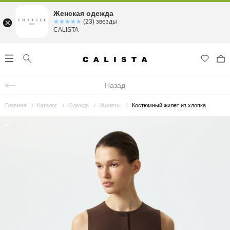
Женская одежда
☆☆☆☆☆
★★★★★
(23) звезды
CALISTA
Назад
Главная
Каталог
Одежда
Жилеты
Костюмный жилет из хлопка