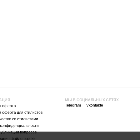
АЦИЯ
МЫ В СОЦИАЛЬНЫХ СЕТЯХ
Telegram
Vkontakte
я оферта
я оферта для стилистов
ество со стилистами
 конфиденциальности
публикации вопросов
вание файлов cookie