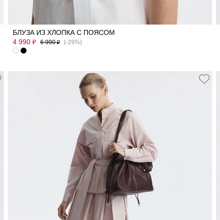
42
44
46
50
52
БЛУЗА ИЗ ХЛОПКА С ПОЯСОМ
4 990
₽
6 990
(-29%)
₽