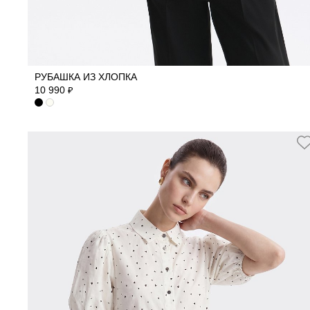
40
42
44
46
48
50
РУБАШКА ИЗ ХЛОПКА
10 990
₽