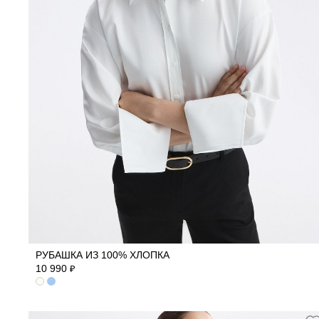
40
42
44
46
48
50
РУБАШКА ИЗ 100% ХЛОПКА
10 990
₽