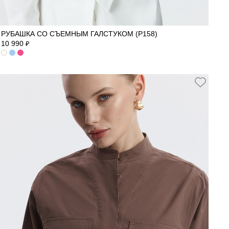
40
42
44
46
48
50
РУБАШКА СО СЪЕМНЫМ ГАЛСТУКОМ (Р158)
10 990
₽