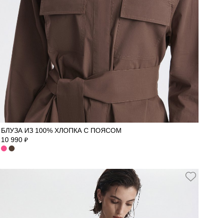
42
44
46
48
50
БЛУЗА ИЗ 100% ХЛОПКА С ПОЯСОМ
10 990
₽