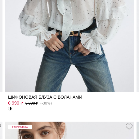
42
44
46
48
50
ШИФОНОВАЯ БЛУЗА С ВОЛАНАМИ
6 990
₽
9 990
(-30%)
₽
РАСПРОДАЖА