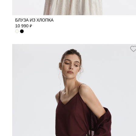
40
42
44
46
48
50
БЛУЗА ИЗ ХЛОПКА
10 990
₽