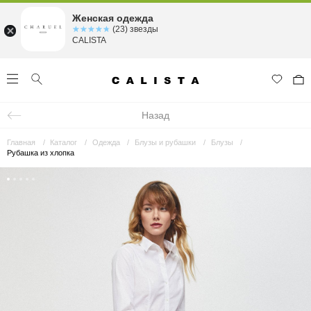
Женская одежда
☆☆☆☆☆
★★★★★
(23) звезды
CALISTA
Назад
Главная
Каталог
Одежда
Блузы и рубашки
Блузы
Рубашка из хлопка