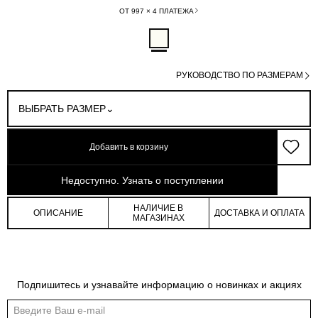
ОТ 997 × 4 ПЛАТЕЖА
РУКОВОДСТВО ПО РАЗМЕРАМ
ВЫБРАТЬ РАЗМЕР
Добавить в корзину
арт: 1-310936-002
Недоступно. Узнать о поступлении
НАЛИЧИЕ В
ОПИСАНИЕ
ДОСТАВКА И ОПЛАТА
МАГАЗИНАХ
Таблица размеров
Подпишитесь и узнавайте информацию о новинках и акциях
Общая таблица размеров показывает нашу стандартную размерную линейку
Международный
Российский
Обхват
Обхват
Обхват