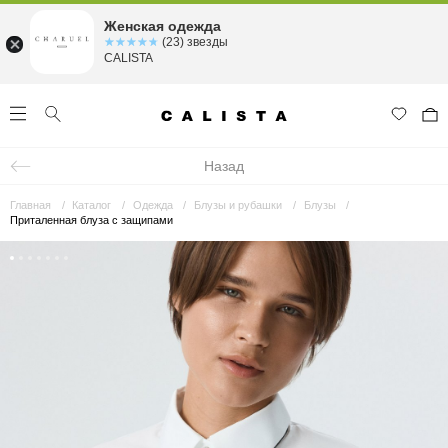
Женская одежда
☆☆☆☆☆
★★★★★
(23) звезды
CALISTA
Назад
Главная
Каталог
Одежда
Блузы и рубашки
Блузы
Приталенная блуза с защипами