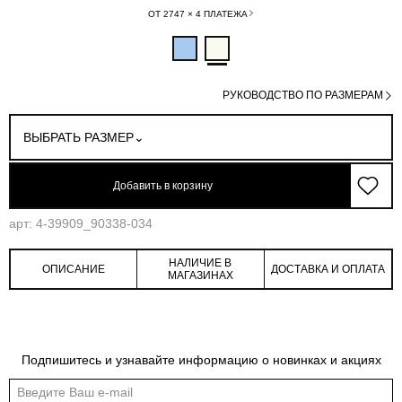
ОТ 2747 × 4 ПЛАТЕЖА
РУКОВОДСТВО ПО РАЗМЕРАМ
ВЫБРАТЬ РАЗМЕР
Добавить в корзину
арт: 4-39909_90338-034
НАЛИЧИЕ В
ОПИСАНИЕ
ДОСТАВКА И ОПЛАТА
МАГАЗИНАХ
Обмеры изделия
Таблица размеров
Подпишитесь и узнавайте информацию о новинках и акциях
Индивидуальные обмеры изделия помогут более точно выбрать подходящий
размер
Обхват