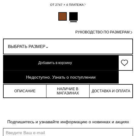
ОТ 2747 × 4 ПЛАТЕЖА
РУКОВОДСТВО ПО РАЗМЕРАМ
ВЫБРАТЬ РАЗМЕР
Добавить в корзину
арт: 3-280P09_90119M-167
Недоступно. Узнать о поступлении
НАЛИЧИЕ В
ОПИСАНИЕ
ДОСТАВКА И ОПЛАТА
МАГАЗИНАХ
Обмеры изделия
Таблица размеров
Индивидуальные обмеры изделия помогут более точно выбрать подходящий
Подпишитесь и узнавайте информацию о новинках и акциях
размер
Обхват
Длина
рукава
Длина