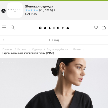
Женская одежда
☆☆☆☆☆
★★★★★
(23) звезды
CALISTA
Назад
Главная
Каталог
Одежда
Блузы и рубашки
Блузы
Блуза-кимоно из конопляной ткани (Р158)