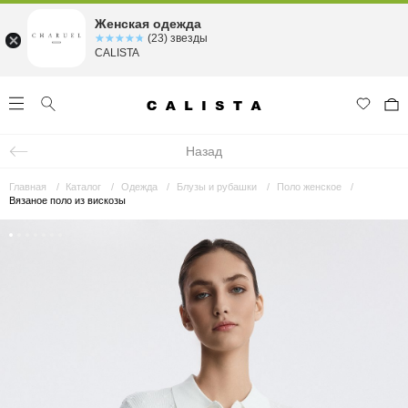
Женская одежда
☆☆☆☆☆
★★★★★
(23) звезды
CALISTA
Назад
Главная
Каталог
Одежда
Блузы и рубашки
Поло женское
Вязаное поло из вискозы