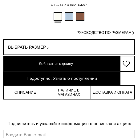
ОТ 1747 × 4 ПЛАТЕЖА
РУКОВОДСТВО ПО РАЗМЕРАМ
ВЫБРАТЬ РАЗМЕР
Добавить в корзину
арт: 1-85702_20560-002
Недоступно. Узнать о поступлении
НАЛИЧИЕ В
ОПИСАНИЕ
ДОСТАВКА И ОПЛАТА
МАГАЗИНАХ
Таблица размеров
Подпишитесь и узнавайте информацию о новинках и акциях
Общая таблица размеров показывает нашу стандартную размерную линейку
Международный
Российский
Обхват
Обхват
Обхват