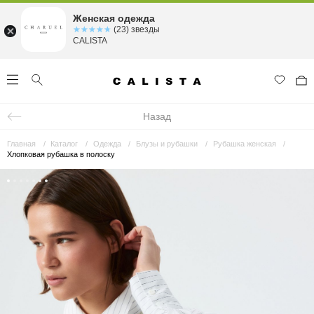
Женская одежда
☆☆☆☆☆
★★★★★
(23) звезды
CALISTA
Назад
Главная
Каталог
Одежда
Блузы и рубашки
Рубашка женская
Хлопковая рубашка в полоску