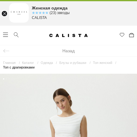
Женская одежда
☆☆☆☆☆
★★★★★
(23) звезды
CALISTA
Назад
Главная
Каталог
Одежда
Блузы и рубашки
Топ женский
Топ с драпировками