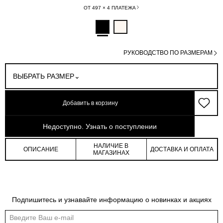
ОТ 497 × 4 ПЛАТЕЖА
РУКОВОДСТВО ПО РАЗМЕРАМ
ВЫБРАТЬ РАЗМЕР
Добавить в корзину
арт: 4-12902_20261-167
Недоступно. Узнать о поступлении
НАЛИЧИЕ В
ОПИСАНИЕ
ДОСТАВКА И ОПЛАТА
МАГАЗИНАХ
Таблица размеров
Подпишитесь и узнавайте информацию о новинках и акциях
Общая таблица размеров показывает нашу стандартную размерную линейку
Международный
Российский
Обхват
Обхват
Обхват