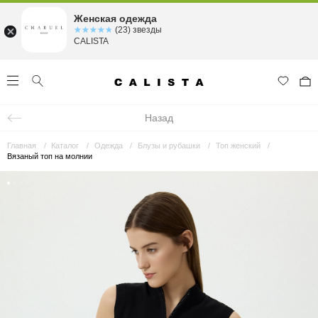
Женская одежда
☆☆☆☆☆
★★★★★
(23) звезды
CALISTA
Назад
Главная
Каталог
Одежда
Блузы и рубашки
Топ женский
Вязаный топ на молнии