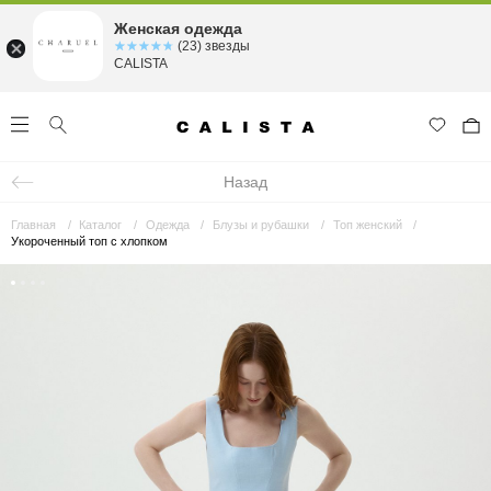
Женская одежда
☆☆☆☆☆
★★★★★
(23) звезды
CALISTA
Назад
Главная
Каталог
Одежда
Блузы и рубашки
Топ женский
Укороченный топ с хлопком