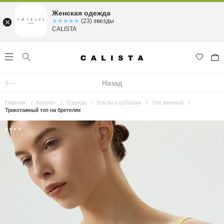
Женская одежда
☆☆☆☆☆
★★★★★
(23) звезды
CALISTA
Назад
Главная
Каталог
Одежда
Блузы и рубашки
Топ женский
Трикотажный топ на бретелях