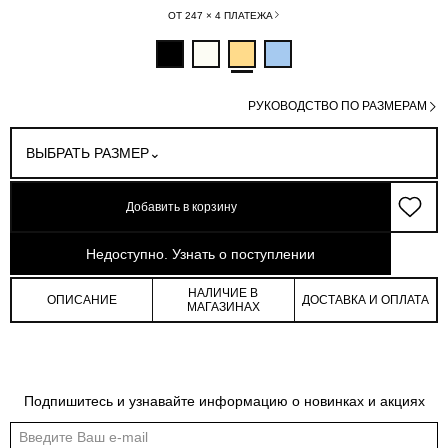
ОТ 247 × 4 ПЛАТЕЖА
РУКОВОДСТВО ПО РАЗМЕРАМ
ВЫБРАТЬ РАЗМЕР
Добавить в корзину
арт: 0-89102_20284-008
Недоступно. Узнать о поступлении
НАЛИЧИЕ В
ОПИСАНИЕ
ДОСТАВКА И ОПЛАТА
МАГАЗИНАХ
Таблица размеров
Подпишитесь и узнавайте информацию о новинках и акциях
Общая таблица размеров показывает нашу стандартную размерную линейку
Международный
Российский
Обхват
Обхват
Обхват