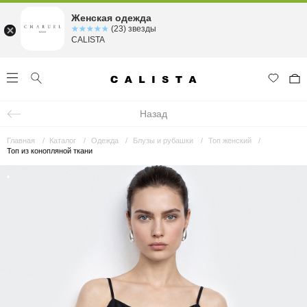
Женская одежда
☆☆☆☆☆
★★★★★
(23) звезды
CALISTA
Назад
Главная
Каталог
Одежда
Блузы и рубашки
Топ женский
Топ из конопляной ткани