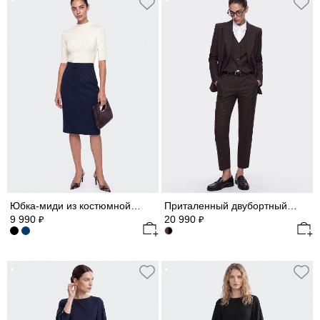
Юбка-миди из костюмной шерсти
Приталенный двубортный жакет
9 990
20 990
₽
₽