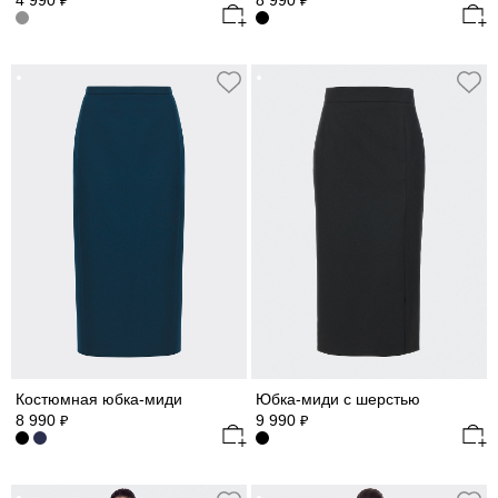
4 990
8 990
₽
₽
Костюмная юбка-миди
Юбка-миди с шерстью
8 990
9 990
₽
₽