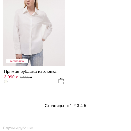
РАСПРОДАЖА
Прямая рубашка из хлопка
3 990
₽
8 990
₽
Страницы:
«
1
2
3
4
5
Блузы и рубашки