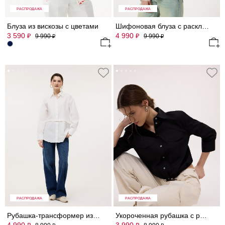
РАСПРОДАЖА
РАСПРОДАЖА
Блуза из вискозы с цветами
Шифоновая блуза с расклешенными рукавами
3 590
4 990
₽
₽
9 990
9 990
₽
₽
РАСПРОДАЖА
РАСПРОДАЖА
Рубашка-трансформер из хлопка
Укороченная рубашка с рукавами 3/4