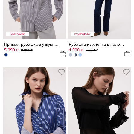
РАСПРОДАЖА
РАСПРОДАЖА
Прямая рубашка в узкую полоску
Рубашка из хлопка в полоску
5 990
4 990
₽
₽
9 990
9 990
₽
₽