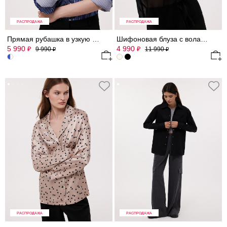
РАСПРОДАЖА
РАСПРОДАЖА
Прямая рубашка в узкую полоску
Шифоновая блуза с воланами и топ
5 990
4 990
₽
₽
9 990
11 990
₽
₽
РАСПРОДАЖА
РАСПРОДАЖА