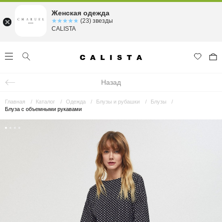
Женская одежда
☆☆☆☆☆
★★★★★
(23) звезды
CALISTA
Назад
Главная
Каталог
Одежда
Блузы и рубашки
Блузы
Блуза с объемными рукавами