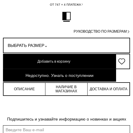
ОТ 747 × 4 ПЛАТЕЖА
РУКОВОДСТВО ПО РАЗМЕРАМ
ВЫБРАТЬ РАЗМЕР
Добавить в корзину
арт: 1-3450954-291
Недоступно. Узнать о поступлении
НАЛИЧИЕ В
ОПИСАНИЕ
ДОСТАВКА И ОПЛАТА
МАГАЗИНАХ
Таблица размеров
Подпишитесь и узнавайте информацию о новинках и акциях
Общая таблица размеров показывает нашу стандартную размерную линейку
Международный
Российский
Обхват
Обхват
Обхват