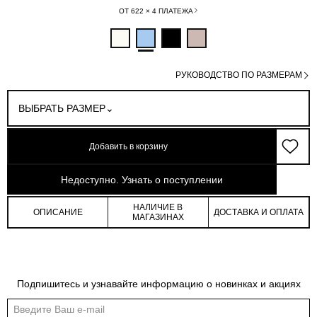
ОТ 622 × 4 ПЛАТЕЖА
РУКОВОДСТВО ПО РАЗМЕРАМ
ВЫБРАТЬ РАЗМЕР
Добавить в корзину
арт: 1-114934-006
Недоступно. Узнать о поступлении
НАЛИЧИЕ В
ОПИСАНИЕ
ДОСТАВКА И ОПЛАТА
МАГАЗИНАХ
Таблица размеров
Подпишитесь и узнавайте информацию о новинках и акциях
Общая таблица размеров показывает нашу стандартную размерную линейку
Международный
Российский
Обхват
Обхват
Обхват