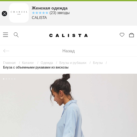
Женская одежда
☆☆☆☆☆
★★★★★
(23) звезды
CALISTA
Назад
Главная
Каталог
Одежда
Блузы и рубашки
Блузы
Блуза с объемными рукавами из вискозы