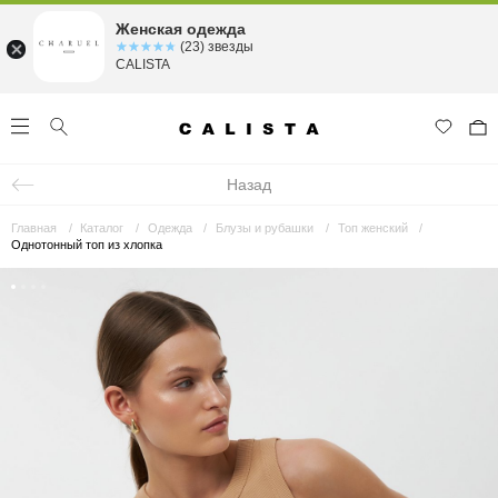
Женская одежда
☆☆☆☆☆
★★★★★
(23) звезды
CALISTA
Назад
Главная
Каталог
Одежда
Блузы и рубашки
Топ женский
Однотонный топ из хлопка