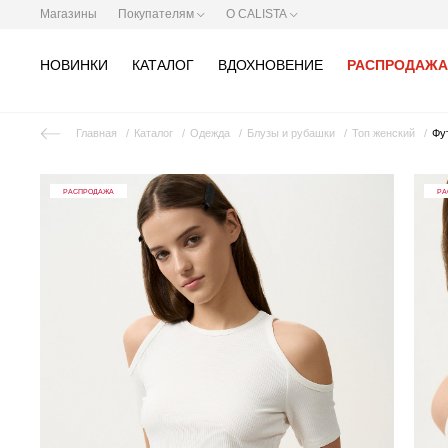
Магазины
Покупателям
О CALISTA
НОВИНКИ
КАТАЛОГ
ВДОХНОВЕНИЕ
РАСПРОДАЖА
Главная
Каталог
Одежда
Блузы и рубашки
Топ женский
Фу
РАСПРОДАЖА
РА