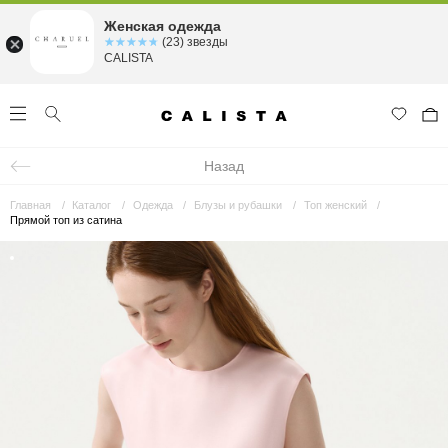
Женская одежда
☆☆☆☆☆
★★★★★
(23) звезды
CALISTA
Назад
Главная
Каталог
Одежда
Блузы и рубашки
Топ женский
Прямой топ из сатина