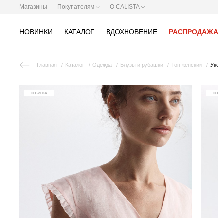
Магазины
Покупателям
О CALISTA
НОВИНКИ
КАТАЛОГ
ВДОХНОВЕНИЕ
РАСПРОДАЖА
Главная
Каталог
Одежда
Блузы и рубашки
Топ женский
Ук
НОВИНКА
НО