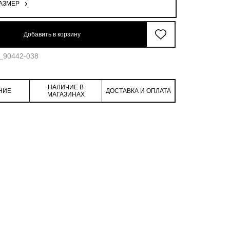
АЗМЕР
48.8
110.8
98.9
48.8
Добавить в корзину
9_90442-038
НАЛИЧИЕ В
НИЕ
ДОСТАВКА И ОПЛАТА
МАГАЗИНАХ