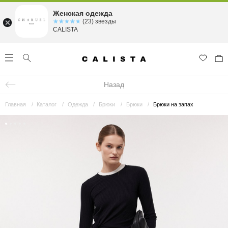
Женская одежда
☆☆☆☆☆
★★★★★
(23) звезды
CALISTA
Назад
Главная
Каталог
Одежда
Брюки
Брюки
Брюки на запах