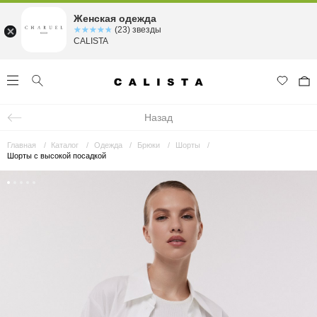
Женская одежда
☆☆☆☆☆
★★★★★
(23) звезды
CALISTA
Назад
Главная
Каталог
Одежда
Брюки
Шорты
Шорты с высокой посадкой