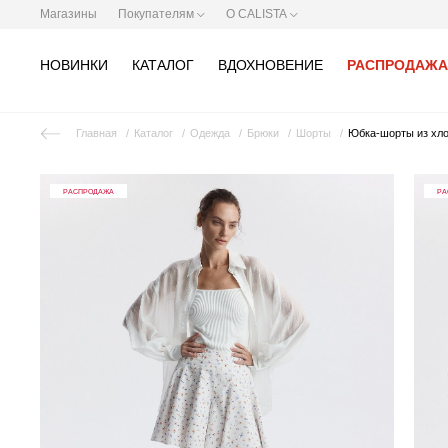
Магазины
Покупателям
О CALISTA
НОВИНКИ
КАТАЛОГ
ВДОХНОВЕНИЕ
РАСПРОДАЖА
Главная
Каталог
Одежда
Брюки
Шорты
Юбка-шорты из хл
РАСПРОДАЖА
РА