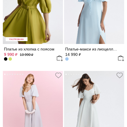
РАСПРОДАЖА
Платье из хлопка с поясом
Платье-макси из лиоцелла (Р158)
9 990
14 990
₽
₽
13 990
₽