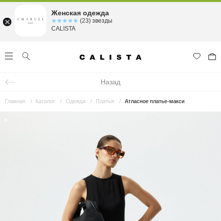
Женская одежда
☆☆☆☆☆
★★★★★
(23) звезды
CALISTA
Назад
Главная
Каталог
Одежда
Платья
Атласное платье-макси