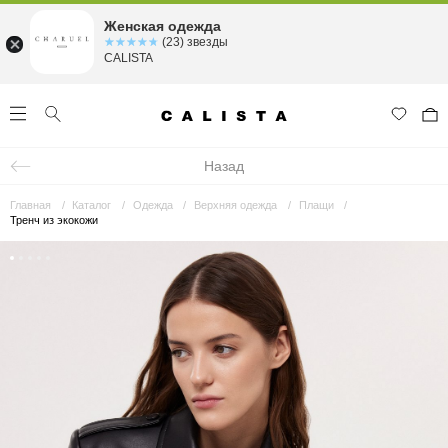
Женская одежда
☆☆☆☆☆
★★★★★
(23) звезды
CALISTA
Назад
Главная
Каталог
Одежда
Верхняя одежда
Плащи
Тренч из экокожи