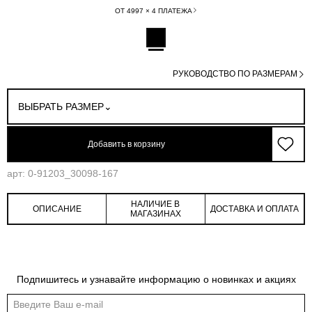
ОТ 4997 × 4 ПЛАТЕЖА
РУКОВОДСТВО ПО РАЗМЕРАМ
ВЫБРАТЬ РАЗМЕР
Добавить в корзину
арт: 0-91203_30098-167
НАЛИЧИЕ В
ОПИСАНИЕ
ДОСТАВКА И ОПЛАТА
МАГАЗИНАХ
Обмеры изделия
Таблица размеров
Подпишитесь и узнавайте информацию о новинках и акциях
Индивидуальные обмеры изделия помогут более точно выбрать подходящий
размер
Обхват