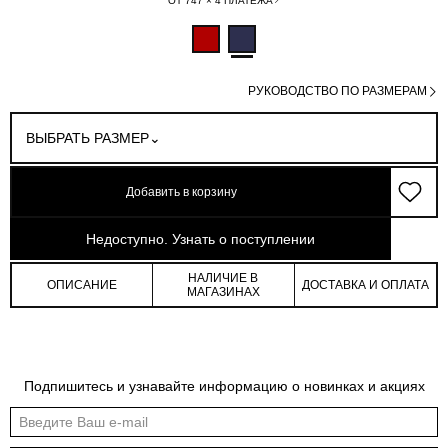
ОТ 747 × 4 ПЛАТЕЖА
РУКОВОДСТВО ПО РАЗМЕРАМ
ВЫБРАТЬ РАЗМЕР
Добавить в корзину
арт: 0-1340603-140
Недоступно. Узнать о поступлении
НАЛИЧИЕ В
ОПИСАНИЕ
ДОСТАВКА И ОПЛАТА
МАГАЗИНАХ
Таблица размеров
Подпишитесь и узнавайте информацию о новинках и акциях
Общая таблица размеров показывает нашу стандартную размерную линейку
Международный
Российский
Обхват
Обхват
Обхват
размер
размер
груди
талии
бедер