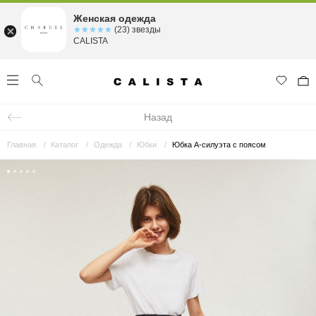
Женская одежда
☆☆☆☆☆
★★★★★
(23) звезды
CALISTA
Назад
Главная
Каталог
Одежда
Юбки
Юбка А-силуэта с поясом