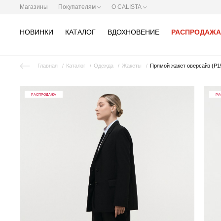
Магазины
Покупателям
О CALISTA
НОВИНКИ
КАТАЛОГ
ВДОХНОВЕНИЕ
РАСПРОДАЖА
Главная
Каталог
Одежда
Жакеты
Прямой жакет оверсайз (Р1
РАСПРОДАЖА
РА