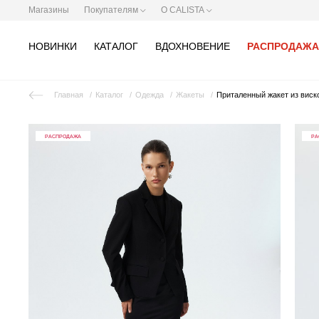
Магазины
Покупателям
О CALISTA
НОВИНКИ
КАТАЛОГ
ВДОХНОВЕНИЕ
РАСПРОДАЖА
Главная
Каталог
Одежда
Жакеты
Приталенный жакет из виск
РАСПРОДАЖА
РА