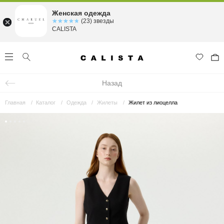
Женская одежда
☆☆☆☆☆
★★★★★
(23) звезды
CALISTA
Назад
Главная
Каталог
Одежда
Жилеты
Жилет из лиоцелла