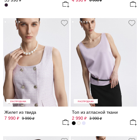
33 990
4 990
₽
₽
6 990
₽
РАСПРОДАЖА
РАСПРОДАЖА
Жилет из твида
Топ из атласной ткани
7 990
2 990
₽
₽
9 990
3 990
₽
₽